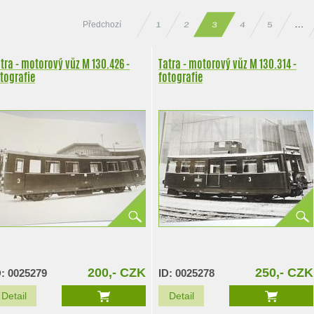
Předchozí
…
2
3
4
5
1
tra - motorový vůz M 130.426 -
Tatra - motorový vůz M 130.314 -
tografie
fotografie
200,- CZK
250,- CZK
D: 0025279
ID: 0025278
Detail
Detail