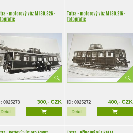
tra - motorový vůz M 130.326 -
Tatra - motorový vůz M 130.216 -
tografie
fotografie
300,- CZK
400,- CZK
D: 0025273
ID: 0025272
Detail
Detail
tra - kotlový vůz pro Egypt -
Tatra - přípojný vůz BALM -