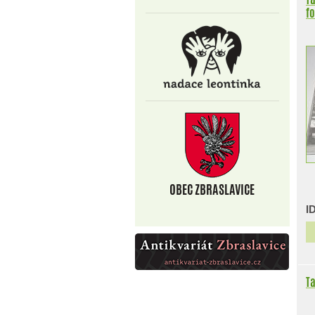
fo
I
Ta