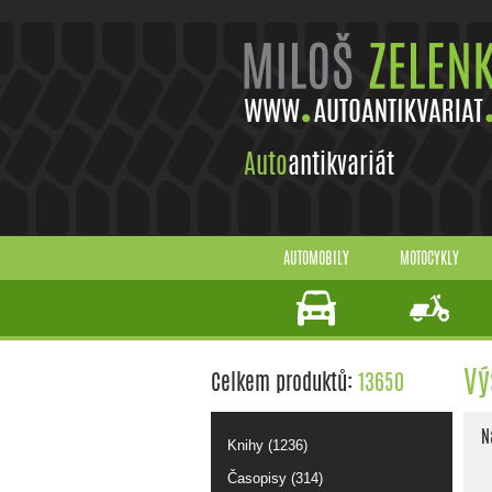
Auto
antikvariát
AUTOMOBILY
MOTOCYKLY
Vý
Celkem produktů:
13650
N
Knihy (1236)
Časopisy (314)