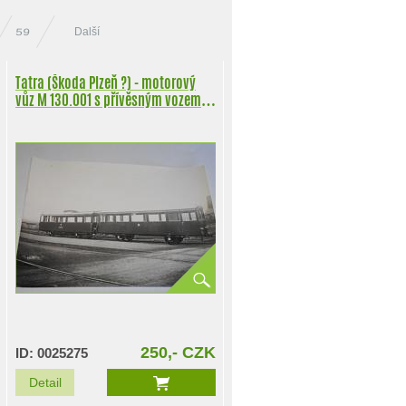
Další
59
Tatra (Škoda Plzeň ?) - motorový
vůz M 130.001 s přívěsným vozem -
fotografie
250,- CZK
ID: 0025275
Detail