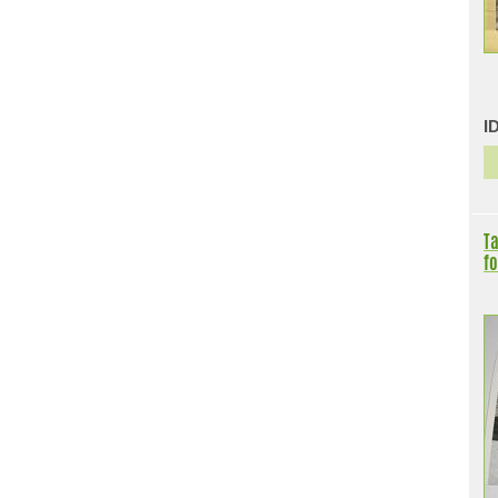
I
Ta
fo