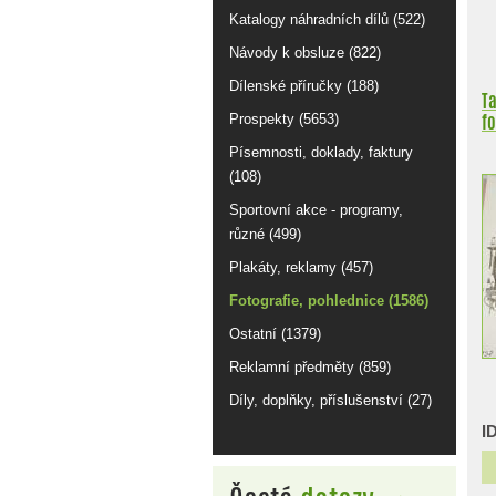
Katalogy náhradních dílů (522)
Návody k obsluze (822)
Dílenské příručky (188)
Ta
fo
Prospekty (5653)
Písemnosti, doklady, faktury
(108)
Sportovní akce - programy,
různé (499)
Plakáty, reklamy (457)
Fotografie, pohlednice (1586)
Ostatní (1379)
Reklamní předměty (859)
Díly, doplňky, příslušenství (27)
I