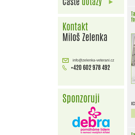
Časté
dotazy
Ta
fo
Kontakt
Miloš Zelenka
info@zelenka-veterani.cz
+420 602 978 492
Sponzoruji
I
Ta