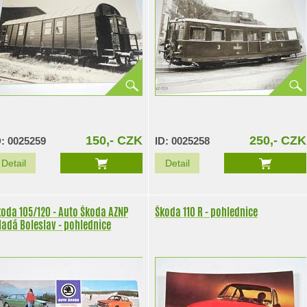
150,- CZK
250,- CZK
D: 0025259
ID: 0025258
Detail
Detail
oda 105/120 - Auto Škoda AZNP
Škoda 110 R - pohlednice
adá Boleslav - pohlednice