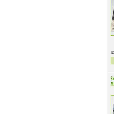
I
Šk
Ml