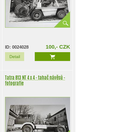
100,- CZK
ID: 0024028
Detail
Tatra 813 NT 4 x 4 - tahač návěsů -
fotografie