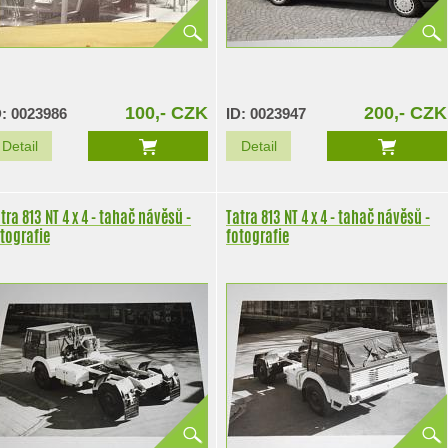
100,- CZK
200,- CZK
D: 0023986
ID: 0023947
Detail
Detail
tra 813 NT 4 x 4 - tahač návěsů -
Tatra 813 NT 4 x 4 - tahač návěsů -
tografie
fotografie