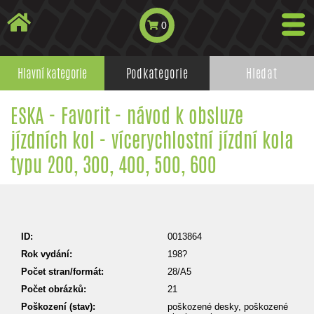
0
Hlavní kategorie
Podkategorie
Hledat
ESKA - Favorit - návod k obsluze
jízdních kol - vícerychlostní jízdní kola
typu 200, 300, 400, 500, 600
ID:
0013864
Rok vydání:
198?
Počet stran/formát:
28/A5
Počet obrázků:
21
Poškození (stav):
poškozené desky, poškozené