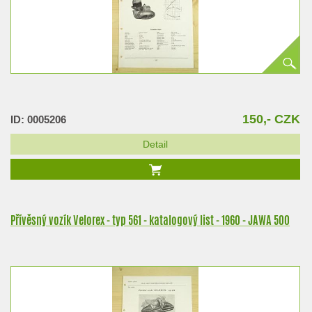
150,- CZK
ID: 0005206
Detail
Přívěsný vozík Velorex - typ 561 - katalogový list - 1960 - JAWA 500