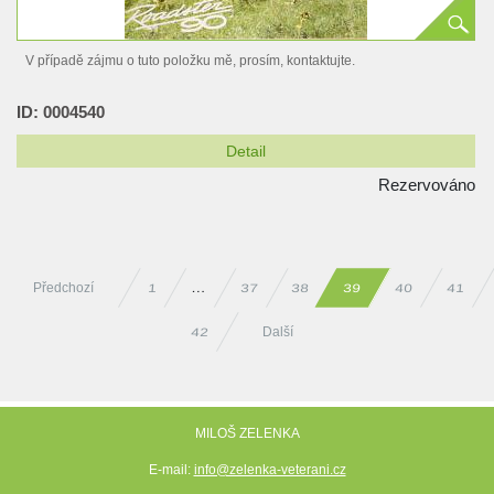
V případě zájmu o tuto položku mě, prosím, kontaktujte.
ID: 0004540
Detail
Rezervováno
Předchozí
37
38
39
40
41
…
1
Další
42
MILOŠ ZELENKA
E-mail:
info@zelenka-veterani.cz