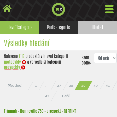
0
Hlavní kategorie
Podkategorie
Hledat
Výsledky hledání
Nalezeno
1119
produktů v hlavní kategorii
Řadit
motocykly
a ve vedlejší kategorii
podle:
prospekty
Předchozí
37
38
39
40
41
…
1
Další
42
Triumph - Bonneville 750 - prospekt - REPRINT