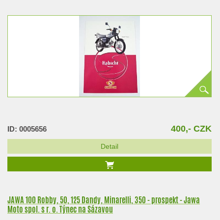
400,- CZK
ID: 0005656
Detail
JAWA 100 Robby, 50, 125 Dandy, Minarelli, 350 - prospekt - Jawa
Moto spol. s r. o. Týnec na Sázavou