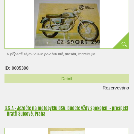
V případě zájmu o tuto položku mě, prosím, kontaktujte.
ID: 0005390
Detail
Rezervováno
B.S.A - Jezděte na motocyklu BSA. Budete vždy spokojen! - prospekt
- Bratří Šulcové, Praha