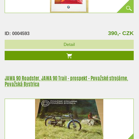
390,- CZK
ID: 0004593
Detail
JAWA 90 Roadster, JAWA 90 Trail - prospekt - Považské strojárne,
Považská Bystrica