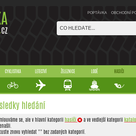
POPTÁVKA
OBCHODNÍ P
CYKLISTIKA
LETECTVÍ
ŽELEZNICE
LODĚ
HASIČI
sledky hledání
mlouváme se, ale v hlavní kategorii
hasiči
a ve vedlejší kategorii
katal
enašli.
kuste znovu vyhledat "
" bez zadaných kategorií.