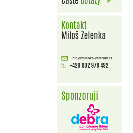
Časté
dotazy
Kontakt
Miloš Zelenka
info@zelenka-veterani.cz
+420 602 978 492
Sponzoruji