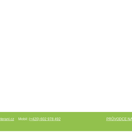
Mobil:
PRŮVODCE N
terani.cz
(+420) 602 978 492