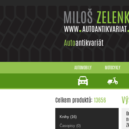
Auto
antikvariát
AUTOMOBILY
MOTOCYKLY
Vý
Celkem produktů:
13656
O
Knihy (16)
n
Z
Časopisy (0)