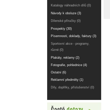
Katalogy náhradních dílů (0)
Návody k obsluze (3)
Dílenské příručky (0)
Prospekty (30)
Písemnosti, doklady, faktury (3)
Sportovní akce - programy,
různé (0)
Plakáty, reklamy (2)
Fotografie, pohlednice (4)
Ostatní (6)
Reklamní předměty (1)
Díly, doplňky, příslušenství (0)