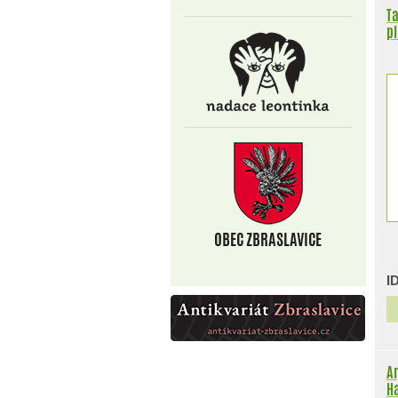
Ta
pl
20
I
Ar
H