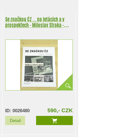
Se značkou ČZ ... na letácích a v
prospektech - Miloslav Straka -
2023
590,- CZK
ID: 0026480
Detail