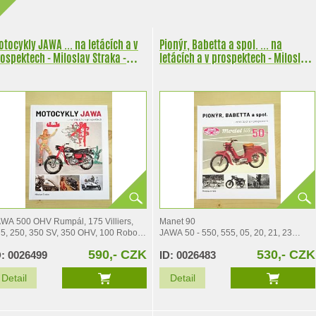
tocykly JAWA ... na letácích a v
Pionýr, Babetta a spol. ... na
ospektech - Miloslav Straka -
letácích a v prospektech - Miloslav
025
Straka - 2024
WA 500 OHV Rumpál, 175 Villiers,
Manet 90
5, 250, 350 SV, 350 OHV, 100 Robot,
JAWA 50 - 550, 555, 05, 20, 21, 23
0 Duplex Blok
Mustang, Golden Sport
590,- CZK
530,- CZK
D: 0026499
ID: 0026483
WA 250, 350 pérák, 500 OHC,…
Manet S 100, S 125
Tatran S 125
Detail
Detail
JAWA 90 - Roadster, Cross,…