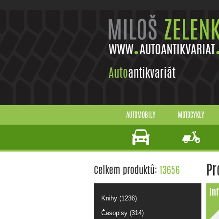
Auto
antikvariát
AUTOMOBILY
MOTOCYKLY
Pr
Celkem produktů:
13656
In
Knihy (1236)
Časopisy (314)