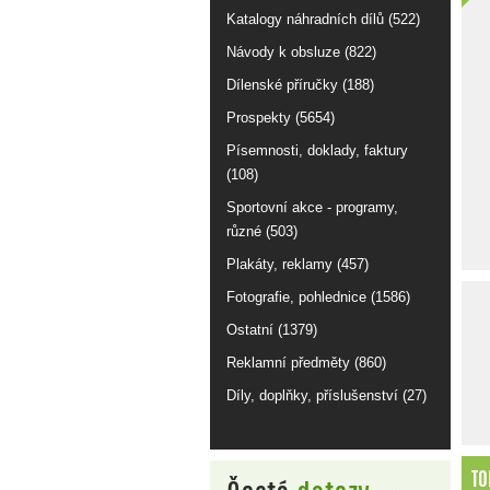
Katalogy náhradních dílů (522)
Návody k obsluze (822)
Dílenské příručky (188)
Prospekty (5654)
Písemnosti, doklady, faktury
(108)
Sportovní akce - programy,
různé (503)
Plakáty, reklamy (457)
Fotografie, pohlednice (1586)
Ostatní (1379)
Reklamní předměty (860)
Díly, doplňky, příslušenství (27)
TO