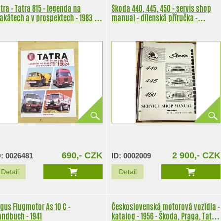
tra - Tatra 815 - legenda na
Škoda 440, 445, 450 - servis shop
akátech a v prospektech - 1983 -
manual - dílenská příručka -
24 - Martin Kupec
Motokov
690,- CZK
2 900,- CZK
D: 0026481
ID: 0002009
Detail
Detail
gus Flugmotor As 10 C -
Československá motorová vozidla -
andbuch - 1941
katalog - 1956 - Škoda, Praga, Tatra,