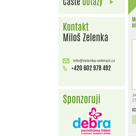
Časté
dotazy
Mo
Kontakt
pr
2
Miloš Zelenka
info@zelenka-veterani.cz
+420 602 978 492
Sponzoruji
JA
17
25
I
JA