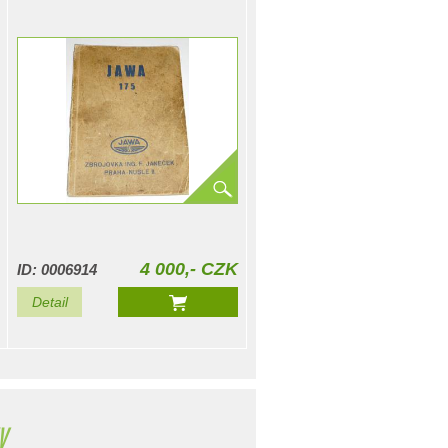
4 000,- CZK
ID: 0006914
Detail
y