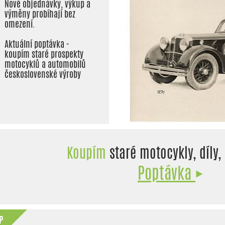
Nové objednávky, výkup a
výměny probíhají bez
omezení.
Aktuální poptávka -
koupím staré prospekty
motocyklů a automobilů
československé výroby
Koupím
staré motocykly, díly, 
Poptávka
P