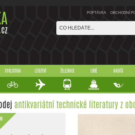
POPTÁVKA
OBCHODNÍ P
CYKLISTIKA
LETECTVÍ
ŽELEZNICE
LODĚ
HASIČI
odej
antikvariátní technické literatury z o
fo