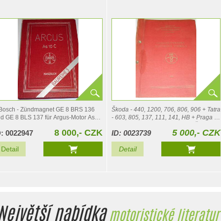
Karosa, BSS, Liaz, JAWA, ČZ
Bosch - Zündmagnet GE 8 BRS 136
Škoda - 440, 1200, 706, 806, 906 + Tatra
d GE 8 BLS 137 für Argus-Motor As
- 603, 805, 137, 111, 141, HB + Praga -
 C + Junkers Kraftstoff Förderpumpe
V3S, S5T+ Zetor 25 K + JAWA-ČZ 125,
8 000,- CZK
5 000,- CZK
D: 0022947
ID: 0023739
MO 2015 A - Handbuch
150, 175, JAWA 50,…
Detail
Detail
Největší nabídka
motoristické literatur