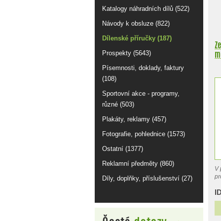
Katalogy náhradních dílů (522)
Návody k obsluze (822)
Dílenské příručky (187)
Ze
mo
Prospekty (5643)
Písemnosti, doklady, faktury
(108)
Sportovní akce - programy,
různé (503)
Plakáty, reklamy (457)
Fotografie, pohlednice (1573)
Ostatní (1377)
Reklamní předměty (860)
V 
pr
Díly, doplňky, příslušenství (27)
I