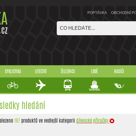
POPTÁVKA
OBCHODNÍ P
CYKLISTIKA
LETECTVÍ
ŽELEZNICE
LODĚ
HASIČI
sledky hledání
alezeno
187
produktů ve vedlejší kategorii
dílenské příručky