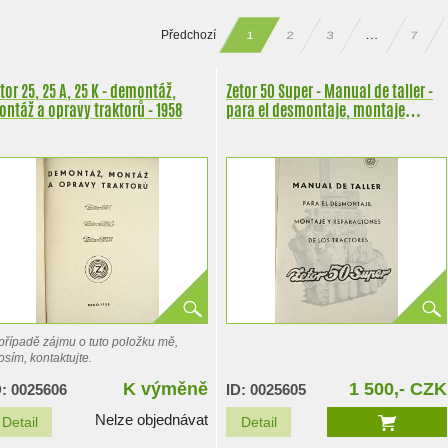
Předchozí
…
2
3
7
1
tor 25, 25 A, 25 K - demontáž,
Zetor 50 Super - Manual de taller -
ntáž a opravy traktorů - 1958
para el desmontaje, montaje
reparaciones de los tractores - 1962
případě zájmu o tuto položku mě,
osím, kontaktujte.
K výměně
1 500,- CZK
D: 0025606
ID: 0025605
Nelze objednávat
Detail
Detail