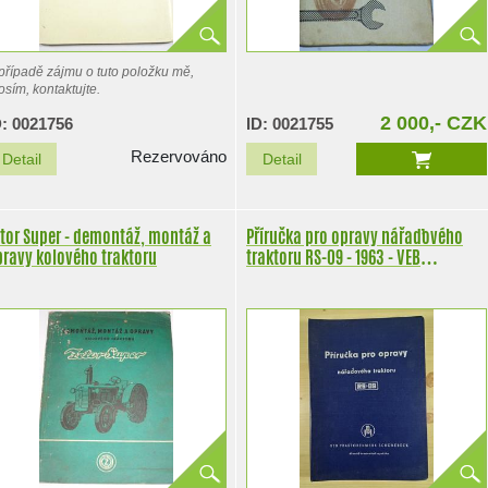
případě zájmu o tuto položku mě,
osím, kontaktujte.
2 000,- CZK
D: 0021756
ID: 0021755
Rezervováno
Detail
Detail
tor Super - demontáž, montáž a
Příručka pro opravy nářaďového
pravy kolového traktoru
traktoru RS-09 - 1963 - VEB
Traktorenwerk Schönebeck NDR