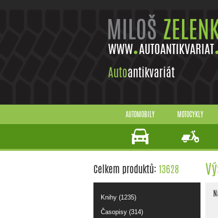
Auto
antikvariát
AUTOMOBILY
MOTOCYKLY
Vý
Celkem produktů:
13628
N
Knihy (1235)
Časopisy (314)