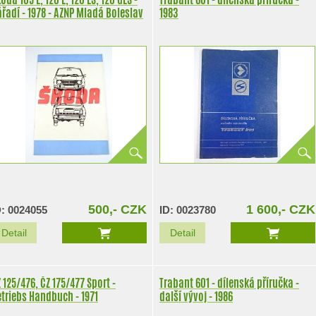
nářadí - 1978 - AZNP Mladá Boleslav
1983
500,- CZK
1 600,- CZK
D: 0024055
ID: 0023780
Detail
Detail
 125/476, ČZ 175/477 Sport -
Trabant 601 - dílenská příručka -
triebs Handbuch - 1971
další vývoj - 1986