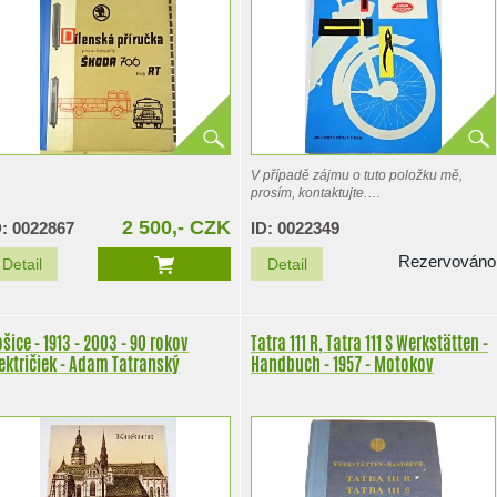
V případě zájmu o tuto položku mě,
prosím, kontaktujte.
2 500,- CZK
D: 0022867
ID: 0022349
Jawetta typ 551, 551/01, 551/02
Rezervováno
Detail
Detail
šice - 1913 - 2003 - 90 rokov
Tatra 111 R, Tatra 111 S Werkstätten -
ektričiek - Adam Tatranský
Handbuch - 1957 - Motokov