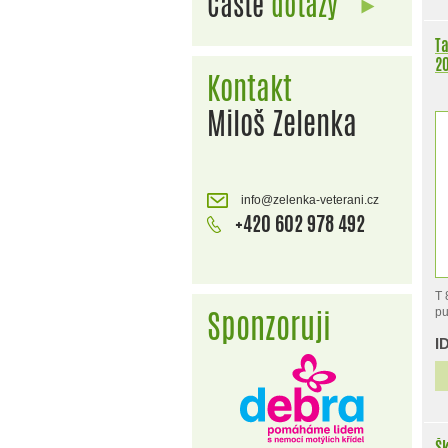
Časté
dotazy
Ta
2
Kontakt
Miloš Zelenka
info@zelenka-veterani.cz
+420 602 978 492
T 
Sponzoruji
pu
I
Šk