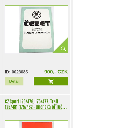
900,- CZK
ID: 0023085
Detail
ČZ Sport 125/476, 175/477, Trail
125/481, 175/482 - dílenská příručka
- 1978