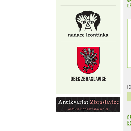
I
ČZ
Be