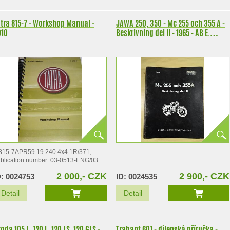
tra 815-7 - Workshop Manual -
JAWA 250, 350 - Mc 255 och 355 A -
010
Beskrivning del II - 1965 - AB E.
Fleron - vojenský motocykl tzv.
švéd - dílenská příručka
815-7APR59 19 240 4x4.1R/371,
blication number: 03-0513-ENG/03
2 000,- CZK
2 900,- CZK
D: 0024753
ID: 0024535
Detail
Detail
oda 105 L, 120 L, 120 LS, 120 GLS -
Trabant 601 - dílenská příručka -