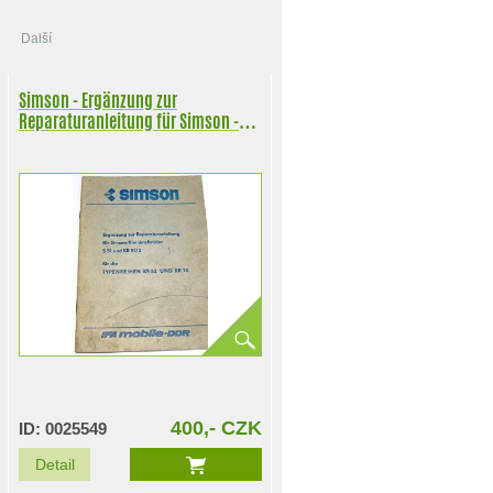
Další
Simson - Ergänzung zur
Reparaturanleitung für Simson -
Kleinkrafträder S 51 und KR 51/2 für
die Typenreihen KR 52 und KR 70 -
1984
400,- CZK
ID: 0025549
Detail