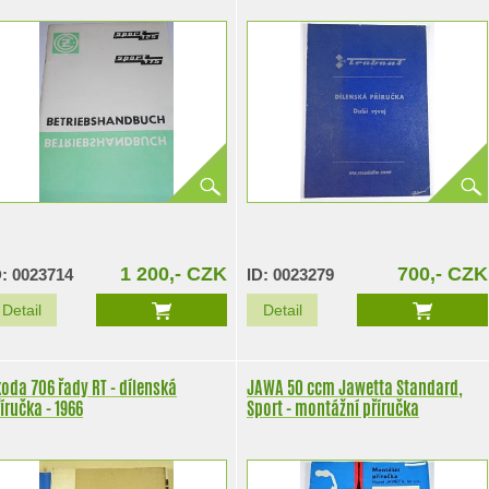
1 200,- CZK
700,- CZK
D: 0023714
ID: 0023279
Detail
Detail
oda 706 řady RT - dílenská
JAWA 50 ccm Jawetta Standard,
íručka - 1966
Sport - montážní příručka