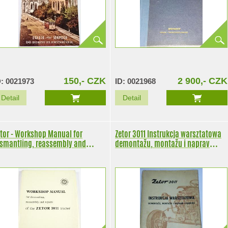
150,- CZK
2 900,- CZK
D: 0021973
ID: 0021968
Detail
Detail
tor - Workshop Manual for
Zetor 3011 Instrukcja warsztatowa
ismantling, reassembly and
demontažu, montažu i naprav
pairs of the Zetor 3011 tractors
ciagnika - 1961