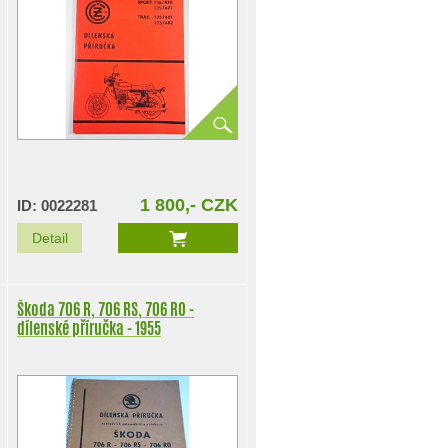
1 800,- CZK
ID: 0022281
Detail
Škoda 706 R, 706 RS, 706 RO -
dílenské příručka - 1955