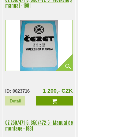
manual - 1981
1 200,- CZK
ID: 0023716
Detail
ČZ 250/471-5, 350/472-5 - Manual de
montage - 1981