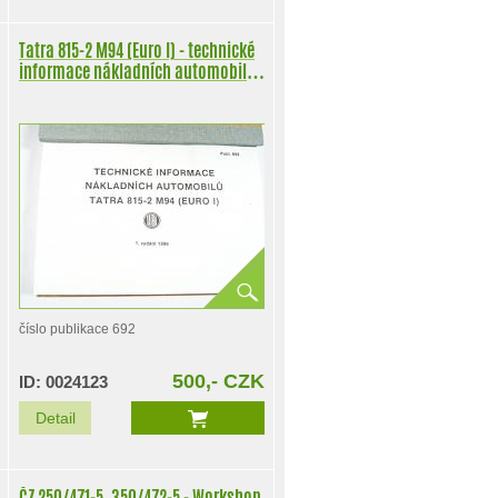
Tatra 815-2 M94 (Euro I) - technické
informace nákladních automobilů
-1996
číslo publikace 692
500,- CZK
ID: 0024123
Detail
ČZ 250/471-5, 350/472-5 - Workshop