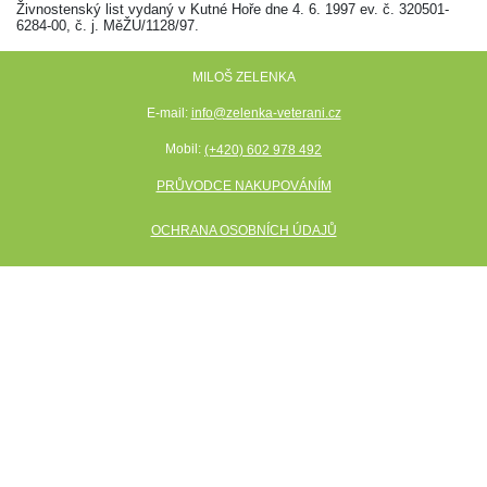
Živnostenský list vydaný v Kutné Hoře dne 4. 6. 1997 ev. č. 320501-
6284-00, č. j. MěŽU/1128/97.
MILOŠ ZELENKA
E-mail:
info@zelenka-veterani.cz
Mobil:
(+420) 602 978 492
PRŮVODCE NAKUPOVÁNÍM
OCHRANA OSOBNÍCH ÚDAJŮ