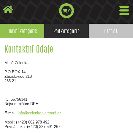
0
Hlavní kategorie
Podkategorie
Hledat
Kontaktní údaje
Miloš Zelenka
P.O.BOX 14
Zbraslavice 218
285 21
IČ: 66756341
Nejsem plátce DPH
E-mail:
info@zelenka-veterani.cz
Mobil: (+420) 602 978 492
Pevná linka: (+420) 327 591 267