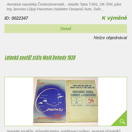
Aeroklub republiky Československé, - letadlo Tatra T-001, OK-TAN, pilot
Ing Jaroslav (Jája) Hausman (radaktor časopisů Auto, Svět…
K výměně
ID: 0022347
Detail
Nelze objednávat
Letecká soutěž státy Malé Dohody 1938
pravidla soutěže, průvodní kniha, pojišťovací průkaz, seznam účastníků