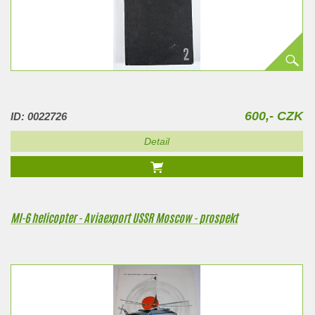
600,- CZK
ID: 0022726
Detail
MI-6 helicopter - Aviaexport USSR Moscow - prospekt