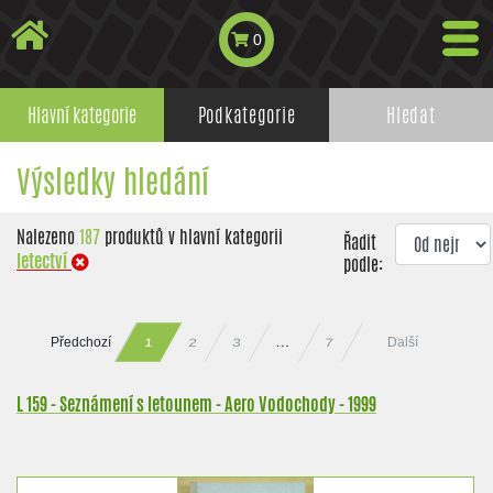
0
Hlavní kategorie
Podkategorie
Hledat
Výsledky hledání
Nalezeno
187
produktů v hlavní kategorii
Řadit
letectví
podle:
Předchozí
Další
…
2
3
7
1
L 159 - Seznámení s letounem - Aero Vodochody - 1999