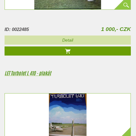
1 000,- CZK
ID: 0022485
Detail
LET Turbolet L 410 - plakát