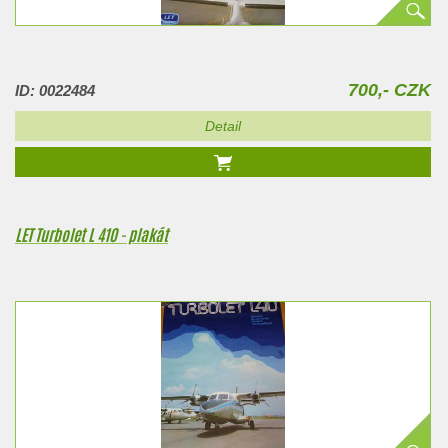
700,- CZK
ID: 0022484
Detail
LET Turbolet L 410 - plakát