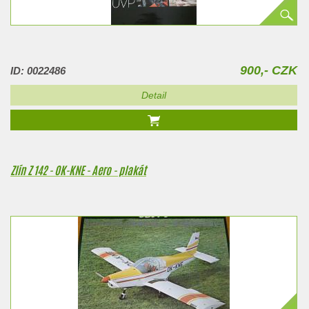
900,- CZK
ID: 0022486
Detail
Zlín Z 142 - OK-KNE - Aero - plakát