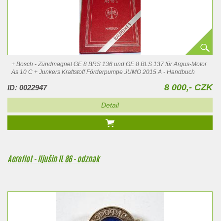
+ Bosch - Zündmagnet GE 8 BRS 136 und GE 8 BLS 137 für Argus-Motor
As 10 C + Junkers Kraftstoff Förderpumpe JUMO 2015 A - Handbuch
8 000,- CZK
ID: 0022947
Detail
Aeroflot - Iljušin IL 86 - odznak