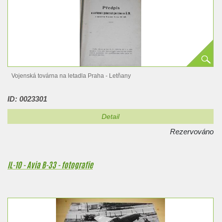
Vojenská továrna na letadla Praha - Letňany
V případě zájmu o tuto položku mě, prosím,…
ID: 0023301
Detail
Rezervováno
IL-10 - Avia B-33 - fotografie