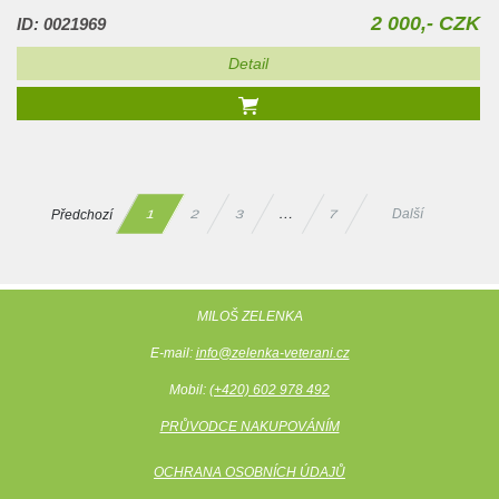
2 000,- CZK
ID: 0021969
Detail
Předchozí
Další
…
2
3
7
1
MILOŠ ZELENKA
E-mail:
info@zelenka-veterani.cz
Mobil:
(+420) 602 978 492
PRŮVODCE NAKUPOVÁNÍM
OCHRANA OSOBNÍCH ÚDAJŮ