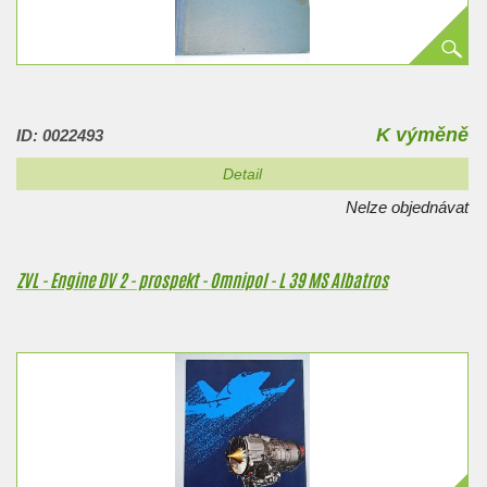
K výměně
ID: 0022493
Detail
Nelze objednávat
ZVL - Engine DV 2 - prospekt - Omnipol - L 39 MS Albatros