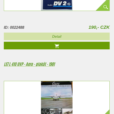
190,- CZK
ID: 0022488
Detail
LET L 410 UVP - Aero - plakát - 1981