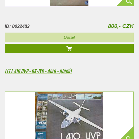
800,- CZK
ID: 0022483
Detail
LET L 410 UVP - OK-IYC - Aero - plakát