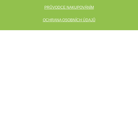
PRŮVODCE NAKUPOVÁNÍM
OCHRANA OSOBNÍCH ÚDAJŮ