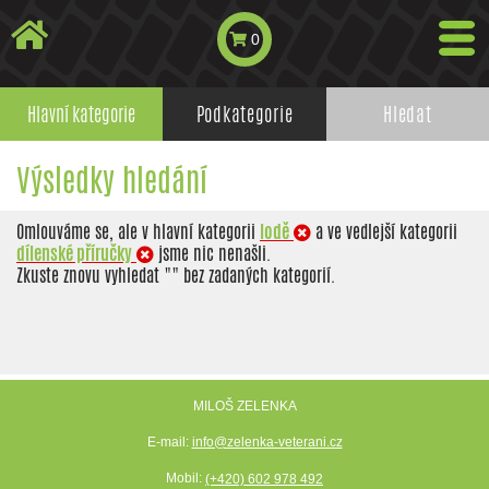
0
Hlavní kategorie
Podkategorie
Hledat
Výsledky hledání
Omlouváme se, ale v hlavní kategorii
lodě
a ve vedlejší kategorii
dílenské příručky
jsme nic nenašli.
Zkuste znovu vyhledat "
" bez zadaných kategorií.
MILOŠ ZELENKA
E-mail:
info@zelenka-veterani.cz
Mobil:
(+420) 602 978 492