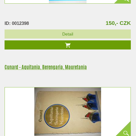
150,- CZK
ID: 0012398
Detail
Cunard - Aquitania, Berengaria, Mauretania