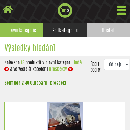
0
Hlavní kategorie
Podkategorie
Hledat
Výsledky hledání
Nalezeno
18
produktů v hlavní kategorii
lodě
Řadit
a ve vedlejší kategorii
prospekty
podle:
Bermuda 2-40 Outboard - prospekt