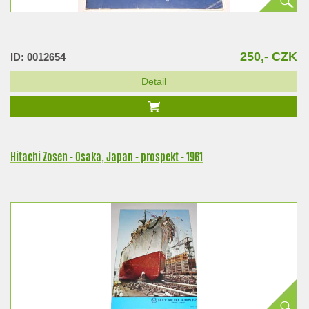
250,- CZK
ID: 0012654
Detail
Hitachi Zosen - Osaka, Japan - prospekt - 1961