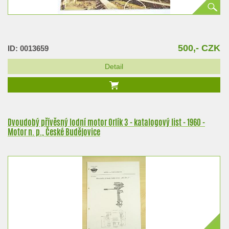
500,- CZK
ID: 0013659
Detail
Dvoudobý přívěsný lodní motor Orlík 3 - katalogový list - 1960 -
Motor n. p., České Budějovice