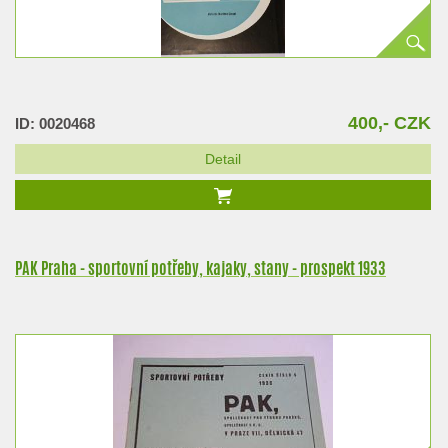
400,- CZK
ID: 0020468
Detail
PAK Praha - sportovní potřeby, kajaky, stany - prospekt 1933