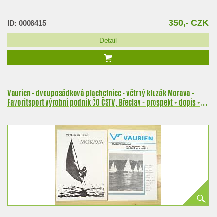
350,- CZK
ID: 0006415
Detail
Vaurien - dvouposádková plachetnice - větrný kluzák Morava -
Favoritsport výrobní podnik ČO ČSTV, Břeclav - prospekt + dopis +
obálka