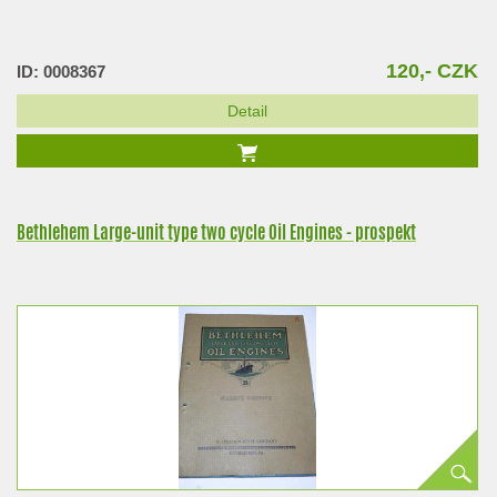
120,- CZK
ID: 0008367
Detail
Bethlehem Large-unit type two cycle Oil Engines - prospekt