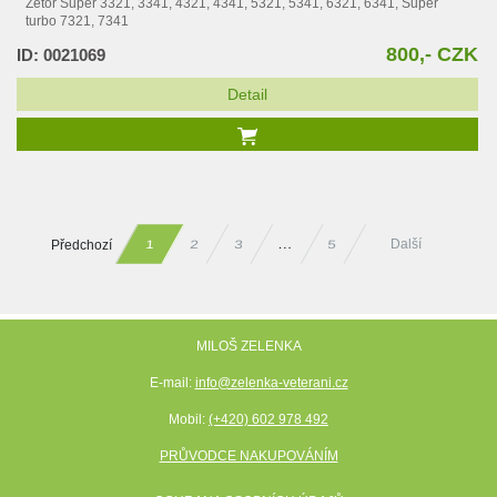
Zetor Super 3321, 3341, 4321, 4341, 5321, 5341, 6321, 6341, Super
turbo 7321, 7341
800,- CZK
ID: 0021069
Detail
Předchozí
Další
…
2
3
5
1
MILOŠ ZELENKA
E-mail:
info@zelenka-veterani.cz
Mobil:
(+420) 602 978 492
PRŮVODCE NAKUPOVÁNÍM