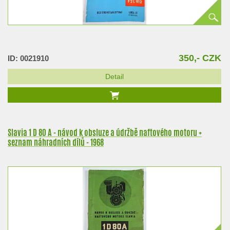
350,- CZK
ID: 0021910
Detail
Slavia 1 D 80 A - návod k obsluze a údržbě naftového motoru +
seznam náhradních dílů - 1968