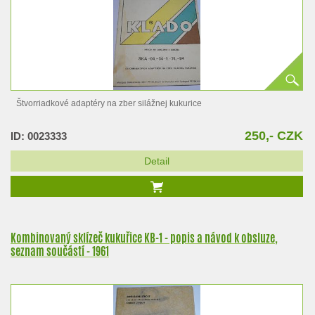
Štvorriadkové adaptéry na zber silážnej kukurice
250,- CZK
ID: 0023333
Detail
Kombinovaný sklízeč kukuřice KB-1 - popis a návod k obsluze,
seznam součástí - 1961