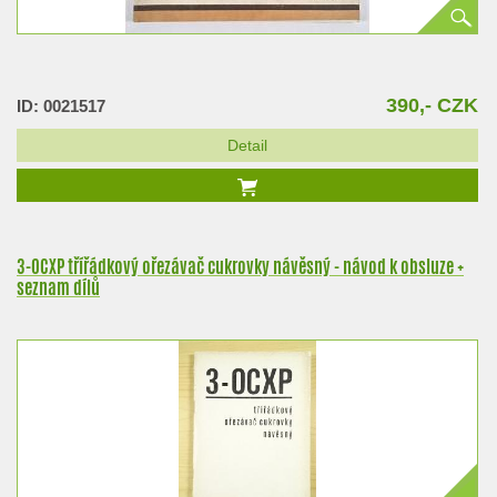
390,- CZK
ID: 0021517
Detail
3-OCXP třířádkový ořezávač cukrovky návěsný - návod k obsluze +
seznam dílů