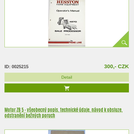
300,- CZK
ID: 0025215
Detail
Motor ZB 5 - všeobecný popis, technické údaje, návod k obsluze,
odstranění bežných poruch