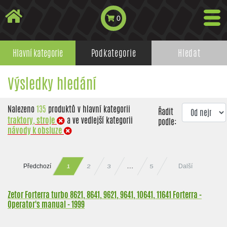
0
Hlavní kategorie
Podkategorie
Hledat
Výsledky hledání
Nalezeno
135
produktů v hlavní kategorii
Řadit
traktory, stroje
a ve vedlejší kategorii
podle:
návody k obsluze
Předchozí
Další
…
2
3
5
1
Zetor Forterra turbo 8621, 8641, 9621, 9641, 10641, 11641 Forterra -
Operator's manual - 1999