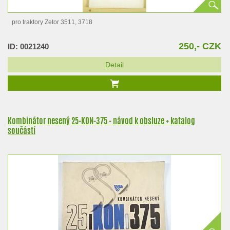
pro traktory Zetor 3511, 3718
250,- CZK
ID: 0021240
Detail
Kombinátor nesený 25-KON-375 - návod k obsluze + katalog
součástí