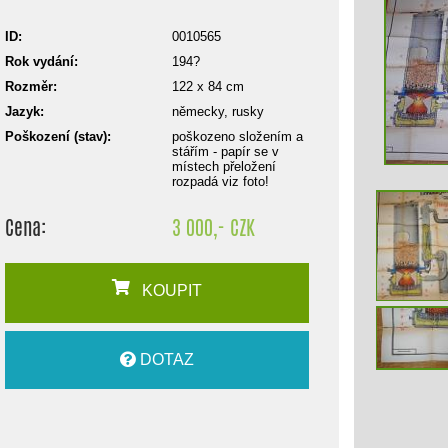
ID:
0010565
Rok vydání:
194?
Rozměr:
122 x 84 cm
Jazyk:
německy, rusky
Poškození (stav):
poškozeno složením a
stářím - papír se v
místech přeložení
rozpadá viz foto!
Cena:
3 000,- CZK
KOUPIT
DOTAZ