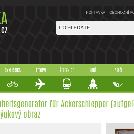
POPTÁVKA
OBCHODNÍ P
CYKLISTIKA
LETECTVÍ
ŽELEZNICE
LODĚ
HASIČI
nheitsgenerator für Ackerschlepper (aufgel
výukový obraz