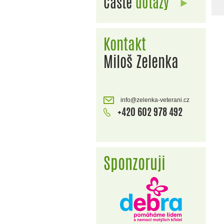
Časté
dotazy
Kontakt
Miloš Zelenka
info@zelenka-veterani.cz
+420 602 978 492
Sponzoruji