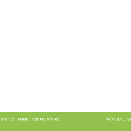
Mobil:
PRŮVODCE N
terani.cz
(+420) 602 978 492