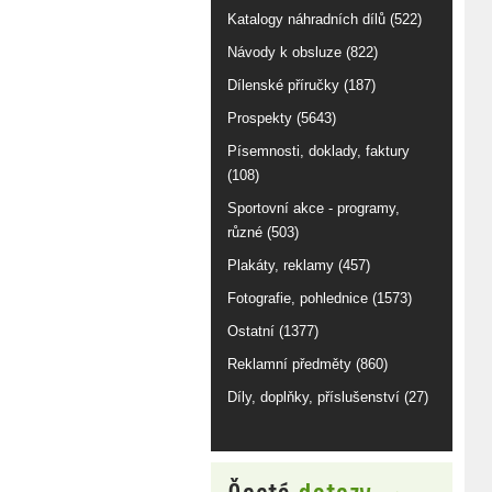
Katalogy náhradních dílů (522)
Návody k obsluze (822)
Dílenské příručky (187)
Prospekty (5643)
Písemnosti, doklady, faktury
(108)
Sportovní akce - programy,
různé (503)
Plakáty, reklamy (457)
Fotografie, pohlednice (1573)
Ostatní (1377)
Reklamní předměty (860)
Díly, doplňky, příslušenství (27)