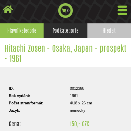
0
Hlavní kategorie
Podkategorie
Hledat
Hitachi Zosen - Osaka, Japan - prospekt
- 1961
ID:
0012398
Rok vydání:
1961
Počet stran/formát:
4/18 x 26 cm
Jazyk:
německy
Cena:
150,- CZK