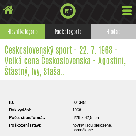
0
Hlavní kategorie
Podkategorie
Hledat
Československý sport - 22. 7. 1968 -
Velká cena Československa - Agostini,
Šťastný, Ivy, Staša...
ID:
0013459
Rok vydání:
1968
Počet stran/formát:
8/29 x 42,5 cm
Poškození (stav):
noviny jsou přeložené,
pomačkané