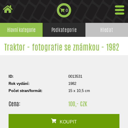
0
Hlavní kategorie
Podkategorie
Hledat
Traktor - fotografie se známkou - 1982
ID:
0013531
Rok vydání:
1982
Počet stran/formát:
15 x 10,5 cm
Cena:
100,- CZK
KOUPIT