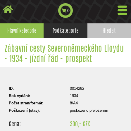
0
Hlavní kategorie
Podkategorie
Hledat
Zábavní cesty Severoněmeckého Lloydu
- 1934 - jízdní řád - prospekt
ID:
0014292
Rok vydání:
1934
Počet stran/formát:
8/A4
Poškození (stav):
poškozeno přeložením
Cena:
300,- CZK