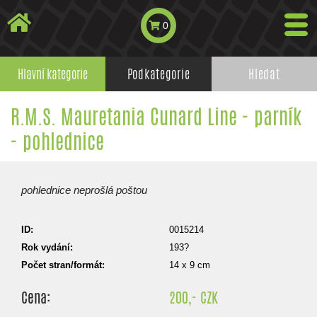
0
Hlavní kategorie
Podkategorie
Hledat
R.M.S. Mauretania Cunard Line - parník
- pohlednice
pohlednice neprošlá poštou
ID:
0015214
Rok vydání:
193?
Počet stran/formát:
14 x 9 cm
Cena:
200,- CZK