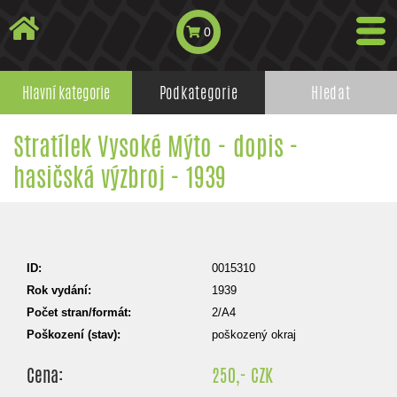
0
Hlavní kategorie
Podkategorie
Hledat
Stratílek Vysoké Mýto - dopis -
hasičská výzbroj - 1939
ID:
0015310
Rok vydání:
1939
Počet stran/formát:
2/A4
Poškození (stav):
poškozený okraj
Cena:
250,- CZK