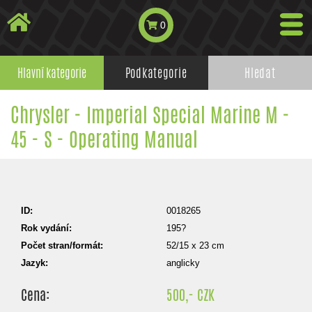
0
Hlavní kategorie
Podkategorie
Hledat
Chrysler - Imperial Special Marine M -
45 - S - Operating Manual
ID:
0018265
Rok vydání:
195?
Počet stran/formát:
52/15 x 23 cm
Jazyk:
anglicky
Cena:
500,- CZK