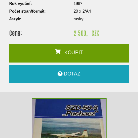
Rok vydání:
198?
Počet stran/formát:
20 x 2/A4
Jazyk:
rusky
Cena:
2 500,- CZK
KOUPIT
DOTAZ