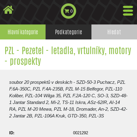
0
Hlavní kategorie
Podkategorie
Hledat
PZL - Pezetel - letadla, vrtulníky, motory
- prospekty
soubor 20 prospektů v deskách - SZD-50-3 Puchacz, PZL
F.6A-350C, PZL F.4A-235B, PZL M-15 Belfegor, PZL-110
Koliber, PZL-104 Wilga 35, PZL F.2A-120 C, SO-3, SZD-48-
1 Jantar Standard 2, Mi-2, TS-11 Iskra, ASz-62IR, AI-14
RA, PZL M-20 Mewa, PZL M-18, Dromader, An-2, SZD-42-
2 Jantar 2B, PZL-106A Kruk, GTD-350, PZL-3S
ID:
0021292