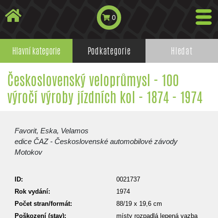
0
Hlavní kategorie
Podkategorie
Hledat
Československý veloprůmysl - 100
výročí výroby jízdních kol - 1874 - 1974
Favorit, Eska, Velamos
edice ČAZ - Československé automobilové závody
Motokov
ID:
0021737
Rok vydání:
1974
Počet stran/formát:
88/19 x 19,6 cm
Poškození (stav):
místy rozpadlá lepená vazba