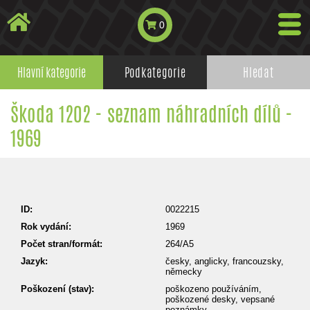
0
Hlavní kategorie
Podkategorie
Hledat
Škoda 1202 - seznam náhradních dílů -
1969
ID:
0022215
Rok vydání:
1969
Počet stran/formát:
264/A5
Jazyk:
česky, anglicky, francouzsky,
německy
Poškození (stav):
poškozeno používáním,
poškozené desky, vepsané
poznámky