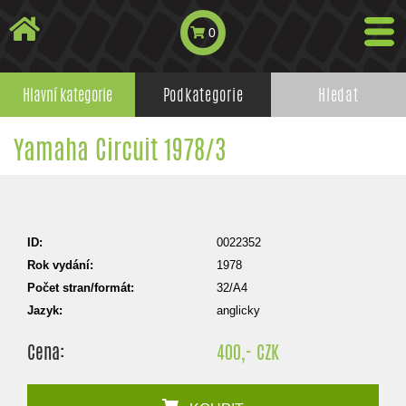
0
Hlavní kategorie
Podkategorie
Hledat
Yamaha Circuit 1978/3
ID:
0022352
Rok vydání:
1978
Počet stran/formát:
32/A4
Jazyk:
anglicky
Cena:
400,- CZK