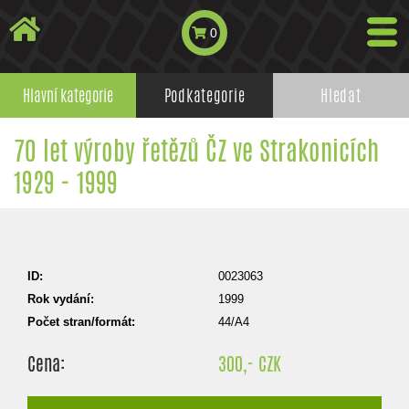
0
Hlavní kategorie
Podkategorie
Hledat
70 let výroby řetězů ČZ ve Strakonicích
1929 - 1999
ID:
0023063
Rok vydání:
1999
Počet stran/formát:
44/A4
Cena:
300,- CZK