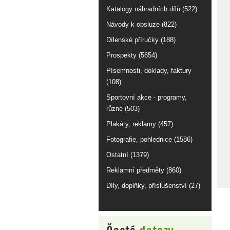
Katalogy náhradních dílů (522)
Návody k obsluze (822)
Dílenské příručky (188)
Prospekty (5654)
Písemnosti, doklady, faktury
(108)
Sportovní akce - programy,
různé (503)
Plakáty, reklamy (457)
Fotografie, pohlednice (1586)
Ostatní (1379)
Reklamní předměty (860)
Díly, doplňky, příslušenství (27)