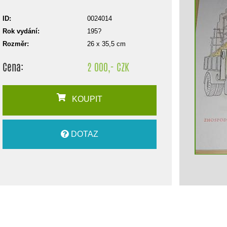
ID:
0024014
Rok vydání:
195?
Rozměr:
26 x 35,5 cm
Cena:
2 000,- CZK
KOUPIT
DOTAZ