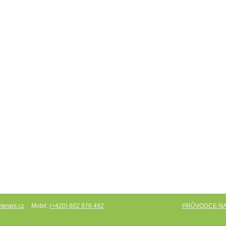
Mobil:
PRŮVODCE N
terani.cz
(+420) 602 978 492