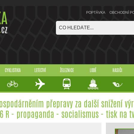
POPTÁVKA
OBCHODNÍ P
CYKLISTIKA
LETECTVÍ
ŽELEZNICE
LODĚ
HASIČI
ospodárněním přepravy za další snížení vý
6 R - propaganda - socialismus - tisk na 