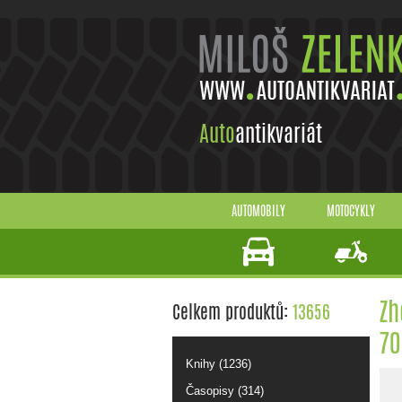
Auto
antikvariát
AUTOMOBILY
MOTOCYKLY
Zh
Celkem produktů:
13656
70
Knihy (1236)
Časopisy (314)