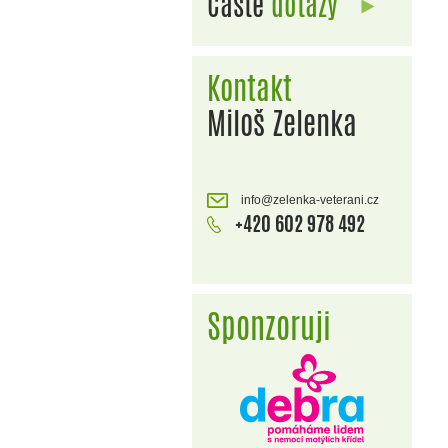
Časté
dotazy
Kontakt
Miloš Zelenka
info@zelenka-veterani.cz
+420 602 978 492
Sponzoruji