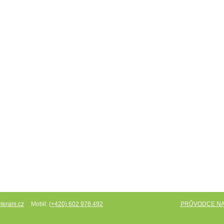
Mobil:
PRŮVODCE N
terani.cz
(+420) 602 978 492