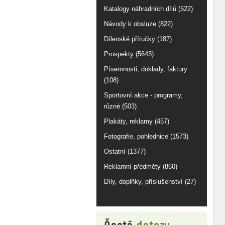
Katalogy náhradních dílů (522)
Návody k obsluze (822)
Dílenské příručky (187)
Prospekty (5643)
Písemnosti, doklady, faktury
(108)
Sportovní akce - programy,
různé (503)
Plakáty, reklamy (457)
Fotografie, pohlednice (1573)
Ostatní (1377)
Reklamní předměty (860)
Díly, doplňky, příslušenství (27)