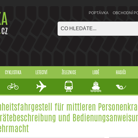
POPTÁVKA
OBCHODNÍ P
CYKLISTIKA
LETECTVÍ
ŽELEZNICE
LODĚ
HASIČI
nheitsfahrgestell für mittleren Personenkr
rätebeschreibung und Bedienungsanweisung
ehrmacht