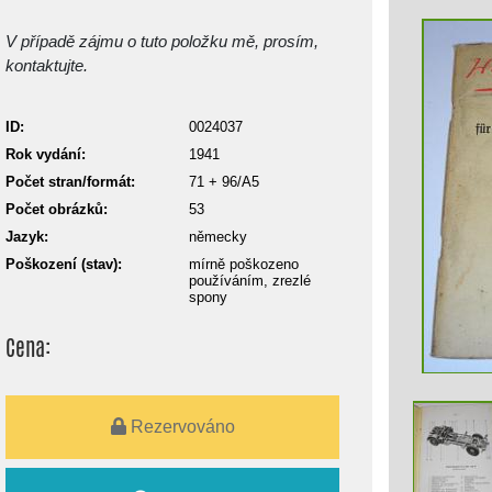
V případě zájmu o tuto položku mě, prosím,
kontaktujte.
ID:
0024037
Rok vydání:
1941
Počet stran/formát:
71 + 96/A5
Počet obrázků:
53
Jazyk:
německy
Poškození (stav):
mírně poškozeno
používáním, zrezlé
spony
Cena:
Rezervováno