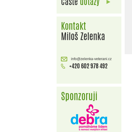
Časté
dotazy
Kontakt
Miloš Zelenka
info@zelenka-veterani.cz
+420 602 978 492
Sponzoruji