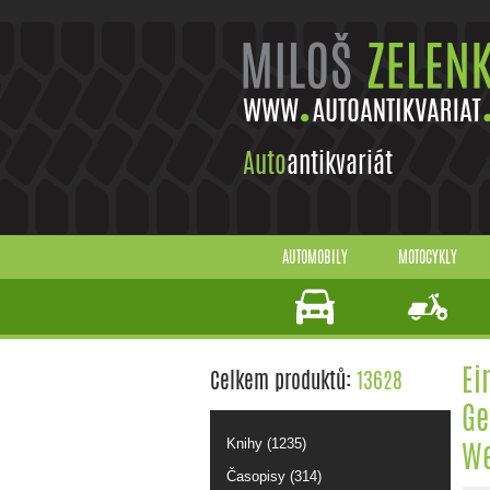
Auto
antikvariát
AUTOMOBILY
MOTOCYKLY
Ei
Celkem produktů:
13628
Ge
W
Knihy (1235)
Časopisy (314)