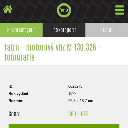
0
Hlavní kategorie
Podkategorie
Hledat
Tatra - motorový vůz M 130.326 -
fotografie
ID:
0025273
Rok vydání:
19??
Rozměr:
22,5 x 18,7 cm
Cena:
300,- CZK