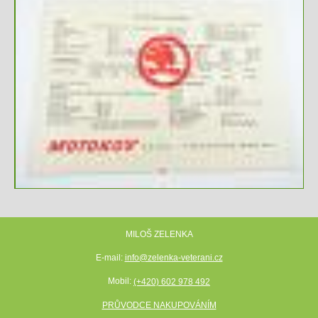
MILOŠ ZELENKA
E-mail:
info@zelenka-veterani.cz
Mobil:
(+420) 602 978 492
PRŮVODCE NAKUPOVÁNÍM