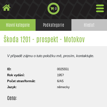
0
Hlavní kategorie
Podkategorie
Hledat
Škoda 1201 - prospekt - Motokov
V případě zájmu o tuto položku mě, prosím, kontaktujte.
ID:
0025551
Rok vydání:
195?
Počet stran/formát:
6/A5
Jazyk:
německy
Cena: