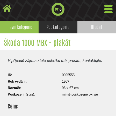
0
Hlavní kategorie
Podkategorie
Hledat
Škoda 1000 MBX - plakát
V případě zájmu o tuto položku mě, prosím, kontaktujte.
ID:
0025555
Rok vydání:
196?
Rozměr:
96 x 67 cm
Poškození (stav):
mírně poškozené okraje
Cena: