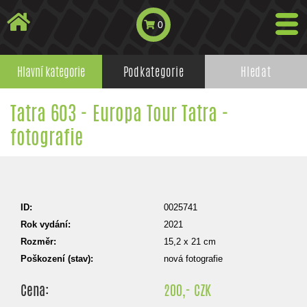
0
Hlavní kategorie
Podkategorie
Hledat
Tatra 603 - Europa Tour Tatra -
fotografie
ID:
0025741
Rok vydání:
2021
Rozměr:
15,2 x 21 cm
Poškození (stav):
nová fotografie
Cena:
200,- CZK