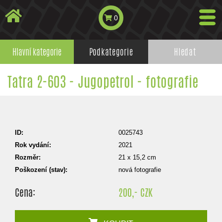
0
Hlavní kategorie
Podkategorie
Hledat
Tatra 2-603 - Jugopetrol - fotografie
ID:
0025743
Rok vydání:
2021
Rozměr:
21 x 15,2 cm
Poškození (stav):
nová fotografie
Cena:
200,- CZK