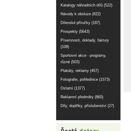
Katalogy náhradních dílů (522)
Návody k obsluze (822)
Dílenské příručky (187)
Prospekty (5643)
Písemnosti, doklady, faktury
(108)
Sportovní akce - programy,
různé (503)
Plakáty, reklamy (457)
Fotografie, pohlednice (1573)
Ostatní (1377)
Reklamní předměty (860)
Díly, doplňky, příslušenství (27)