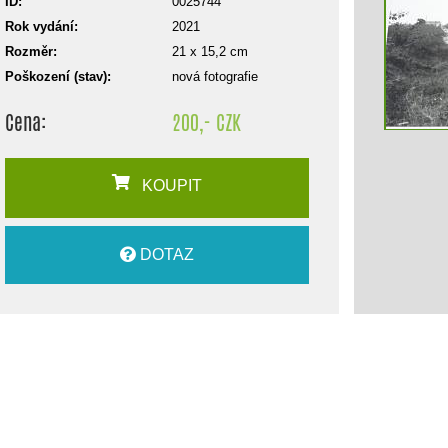
ID:
0025744
Rok vydání:
2021
Rozměr:
21 x 15,2 cm
Poškození (stav):
nová fotografie
Cena:
200,- CZK
KOUPIT
DOTAZ