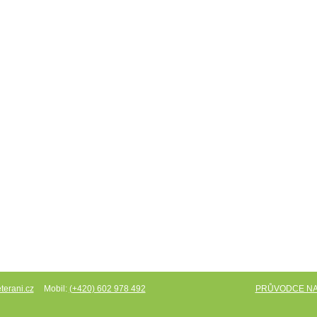
Mobil:
PRŮVODCE N
terani.cz
(+420) 602 978 492