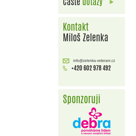
Časté
dotazy
Kontakt
Miloš Zelenka
info@zelenka-veterani.cz
+420 602 978 492
Sponzoruji