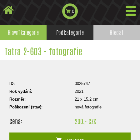
0
Hlavní kategorie
Podkategorie
Hledat
Tatra 2-603 - fotografie
ID:
0025747
Rok vydání:
2021
Rozměr:
21 x 15,2 cm
Poškození (stav):
nová fotografie
Cena:
200,- CZK