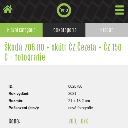
0
Hlavní kategorie
Podkategorie
Hledat
Škoda 706 RO + skútr ČZ Čezeta + ČZ 150
C - fotografie
ID:
0025750
Rok vydání:
2021
Rozměr:
21 x 15,2 cm
Poškození (stav):
nová fotografie
Cena:
200,- CZK