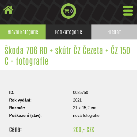
0
Hlavní kategorie
Podkategorie
Hledat
Škoda 706 RO + skútr ČZ Čezeta + ČZ 150
C - fotografie
ID:
0025750
Rok vydání:
2021
Rozměr:
21 x 15,2 cm
Poškození (stav):
nová fotografie
Cena:
200,- CZK