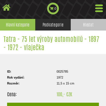
0
Hlavní kategorie
Podkategorie
Hledat
Tatra - 75 let výroby automobilů - 1897
- 1972 - vlaječka
ID:
0025785
Rok vydání:
1972
Rozměr:
11,5 x 15 cm
Cena:
100,- CZK