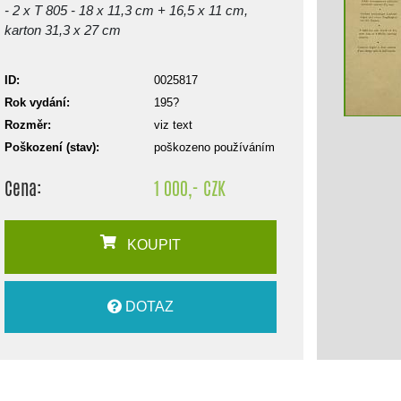
- 2 x T 805 - 18 x 11,3 cm + 16,5 x 11 cm,
karton 31,3 x 27 cm
ID:
0025817
Rok vydání:
195?
Rozměr:
viz text
Poškození (stav):
poškozeno používáním
Cena:
1 000,- CZK
KOUPIT
DOTAZ