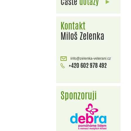
Časté
dotazy
Kontakt
Miloš Zelenka
info@zelenka-veterani.cz
+420 602 978 492
Sponzoruji