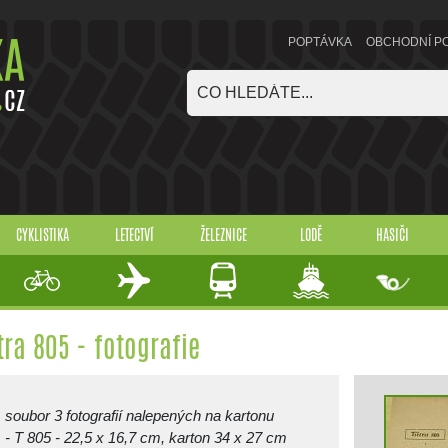
POPTÁVKA
OBCHODNÍ P
CYKLISTIKA
LETECTVÍ
ŽELEZNICE
LODĚ
HASIČI
tra 805 - fotografie
soubor 3 fotografií nalepených na kartonu
- T 805 - 22,5 x 16,7 cm, karton 34 x 27 cm