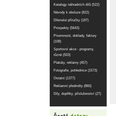
Katalogy náhradních dílů (522)
Návody k obsluze (822)
Dílenské příručky (187)
Prospekty (5643)
Písemnosti, doklady, faktury
(108)
Sportovní akce - programy,
různé (503)
Plakáty, reklamy (457)
Fotografie, pohlednice (1573)
Ostatní (1377)
Reklamní předměty (860)
Díly, doplňky, příslušenství (27)