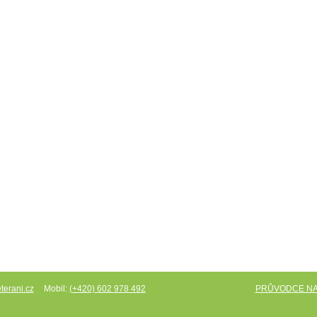
Mobil:
PRŮVODCE N
terani.cz
(+420) 602 978 492