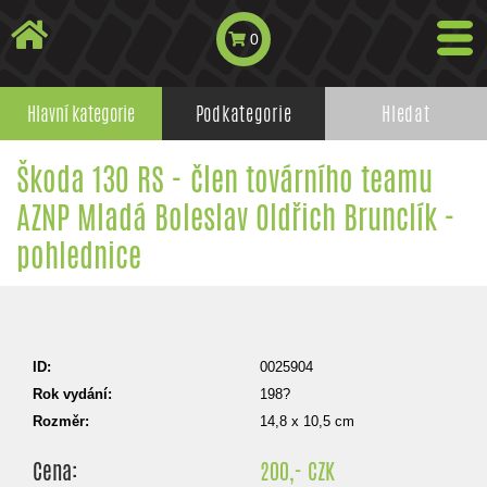
0
Hlavní kategorie
Podkategorie
Hledat
Škoda 130 RS - člen továrního teamu
AZNP Mladá Boleslav Oldřich Brunclík -
pohlednice
ID:
0025904
Rok vydání:
198?
Rozměr:
14,8 x 10,5 cm
Cena:
200,- CZK