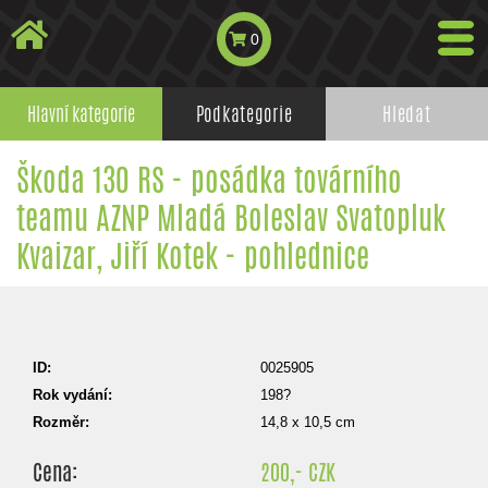
0
Hlavní kategorie
Podkategorie
Hledat
Škoda 130 RS - posádka továrního
teamu AZNP Mladá Boleslav Svatopluk
Kvaizar, Jiří Kotek - pohlednice
ID:
0025905
Rok vydání:
198?
Rozměr:
14,8 x 10,5 cm
Cena:
200,- CZK