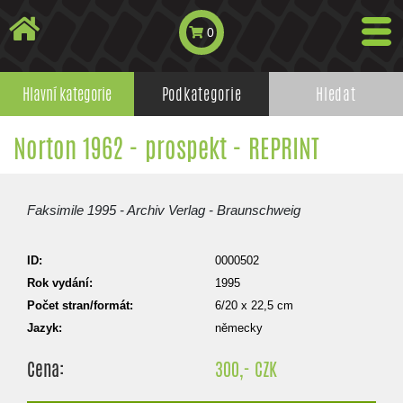
0
Hlavní kategorie
Podkategorie
Hledat
Norton 1962 - prospekt - REPRINT
Faksimile 1995 - Archiv Verlag - Braunschweig
ID:
0000502
Rok vydání:
1995
Počet stran/formát:
6/20 x 22,5 cm
Jazyk:
německy
Cena:
300,- CZK