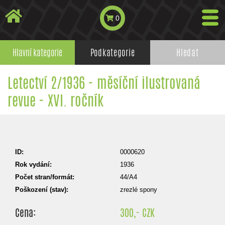
0
Hlavní kategorie
Podkategorie
Hledat
Letectví 2/1936 - měsíční ilustrovaná
revue - XVI. ročník
ID:
0000620
Rok vydání:
1936
Počet stran/formát:
44/A4
Poškození (stav):
zrezlé spony
Cena:
300,- CZK