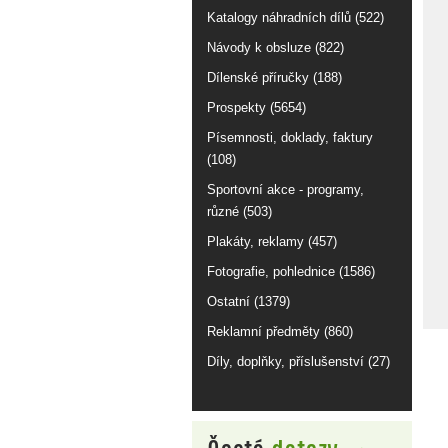
Katalogy náhradních dílů (522)
Návody k obsluze (822)
Dílenské příručky (188)
Prospekty (5654)
Písemnosti, doklady, faktury
(108)
Sportovní akce - programy,
různé (503)
Plakáty, reklamy (457)
Fotografie, pohlednice (1586)
Ostatní (1379)
Reklamní předměty (860)
Díly, doplňky, příslušenství (27)