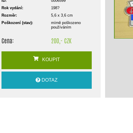
ID:
0006599
Rok vydání:
198?
Rozměr:
5,6 x 3,6 cm
Poškození (stav):
mírně poškozeno
používáním
Cena:
200,- CZK
KOUPIT
DOTAZ