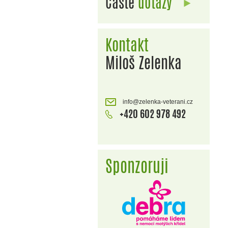
Časté
dotazy
Kontakt
Miloš Zelenka
info@zelenka-veterani.cz
+420 602 978 492
Sponzoruji