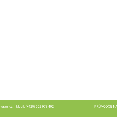
Mobil:
PRŮVODCE N
terani.cz
(+420) 602 978 492