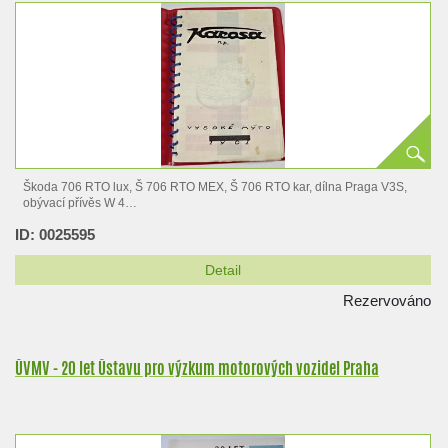
Škoda 706 RTO lux, Š 706 RTO MEX, Š 706 RTO kar, dílna Praga V3S,
obývací přívěs W 4
ID: 0025595
…
Detail
Rezervováno
ÚVMV - 20 let Ústavu pro výzkum motorových vozidel Praha