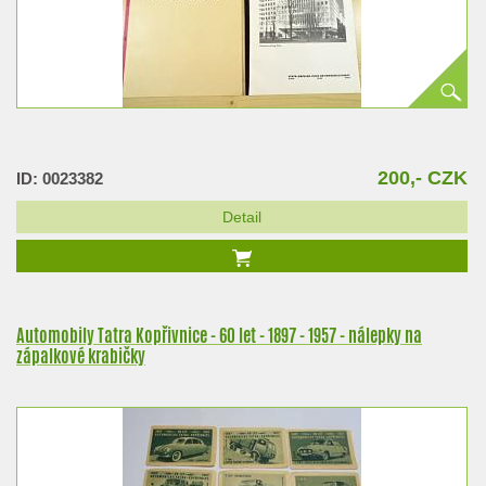
200,- CZK
ID: 0023382
Detail
Automobily Tatra Kopřivnice - 60 let - 1897 - 1957 - nálepky na
zápalkové krabičky