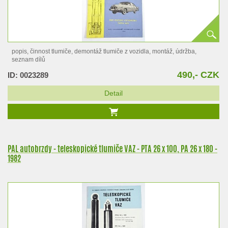
popis, činnost tlumiče, demontáž tlumiče z vozidla, montáž, údržba,
seznam dílů
490,- CZK
ID: 0023289
Detail
PAL autobrzdy - teleskopické tlumiče VAZ - PTA 26 x 100, PA 26 x 180 -
1982