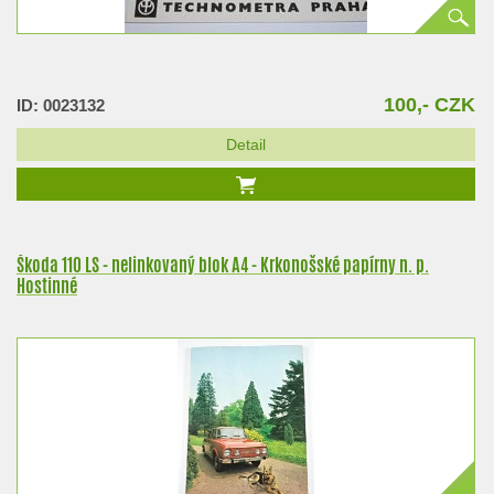
100,- CZK
ID: 0023132
Detail
Škoda 110 LS - nelinkovaný blok A4 - Krkonošské papírny n. p.
Hostinné