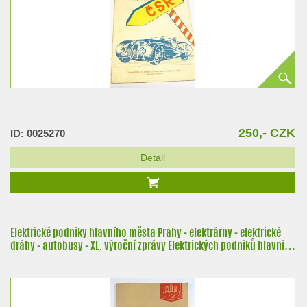
250,- CZK
ID: 0025270
Detail
Elektrické podniky hlavního města Prahy - elektrárny - elektrické
dráhy - autobusy - XL. výroční zprávy Elektrických podniků hlavního
města Prahy za rok 1937