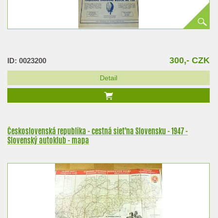
300,- CZK
ID: 0023200
Detail
Československá republika - cestná sieť na Slovensku - 1947 -
Slovenský autoklub - mapa