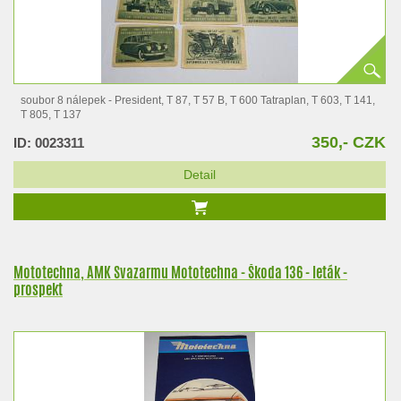
soubor 8 nálepek - President, T 87, T 57 B, T 600 Tatraplan, T 603, T 141,
T 805, T 137
350,- CZK
ID: 0023311
Detail
Mototechna, AMK Svazarmu Mototechna - Škoda 136 - leták -
prospekt