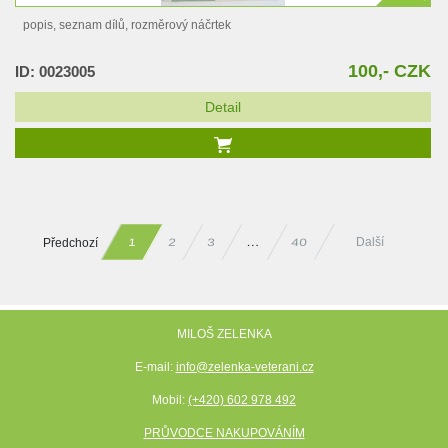
popis, seznam dílů, rozměrový náčrtek
100,- CZK
ID: 0023005
Detail
Předchozí
Další
40
…
2
3
1
MILOŠ ZELENKA
E-mail:
info@zelenka-veterani.cz
Mobil:
(+420) 602 978 492
PRŮVODCE NAKUPOVÁNÍM