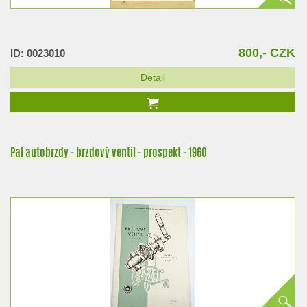
800,- CZK
ID: 0023010
Detail
Pal autobrzdy - brzdový ventil - prospekt - 1960