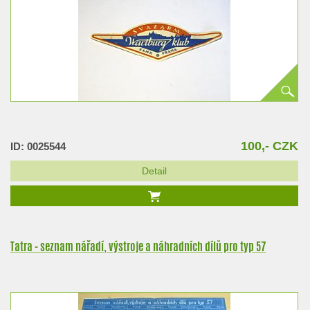
100,- CZK
ID: 0025544
Detail
Tatra - seznam nářadí, výstroje a náhradních dílů pro typ 57