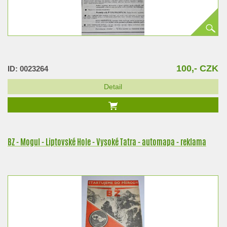
100,- CZK
ID: 0023264
Detail
BZ - Mogul - Liptovské Hole - Vysoké Tatra - automapa - reklama