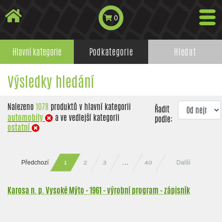
0
Hlavní kategorie
Podkategorie
Hledat
Výsledky hledání
Nalezeno
1078
produktů v hlavní kategorii
Řadit
automobily
a ve vedlejší kategorii
podle:
ostatní
Předchozí
Další
40
…
2
3
1
Karosa n. p. Vysoké Mýto - 1961 - výrobní program - zápisník