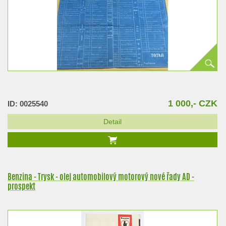
1 000,- CZK
ID: 0025540
Detail
Benzina - Trysk - olej automobilový motorový nové řady AD -
prospekt