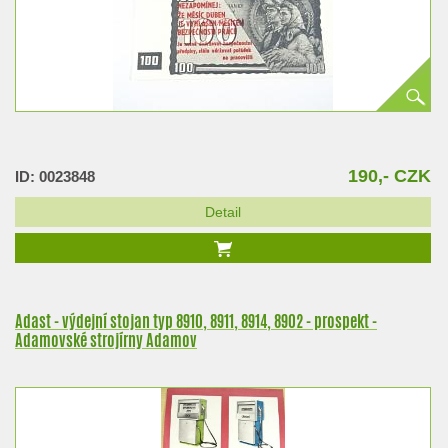
190,- CZK
ID: 0023848
Detail
Adast - výdejní stojan typ 8910, 8911, 8914, 8902 - prospekt -
Adamovské strojírny Adamov