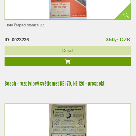
foto čerpací stanice BZ
350,- CZK
ID: 0023236
Detail
Bosch - rozptylový světlomet NE 170, NE 120 - prospekt