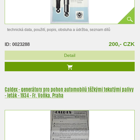
technická data, použití, popis, obsluha a údržba, seznam dílů
200,- CZK
ID: 0023288
Detail
Caldex - generátory pro pohon automobilů těžkými tekutými palivy
- leták - 1934 - Fr. Voňka, Praha