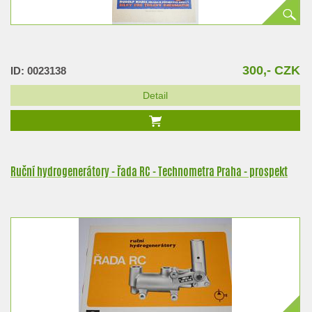
300,- CZK
ID: 0023138
Detail
Ruční hydrogenerátory - řada RC - Technometra Praha - prospekt