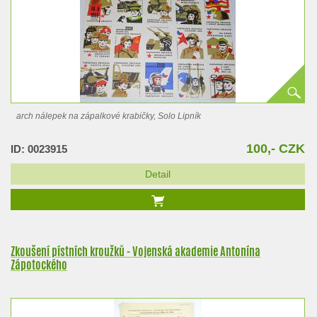
arch nálepek na zápalkové krabičky, Solo Lipník
100,- CZK
ID: 0023915
Detail
Zkoušení pístních kroužků - Vojenská akademie Antonína
Zápotockého