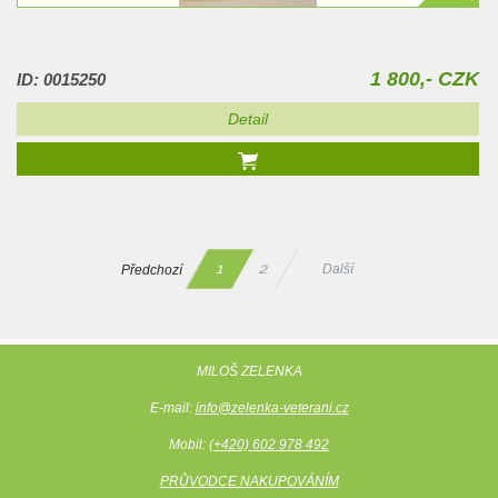
1 800,- CZK
ID: 0015250
Detail
Předchozí
Další
2
1
MILOŠ ZELENKA
E-mail:
info@zelenka-veterani.cz
Mobil:
(+420) 602 978 492
PRŮVODCE NAKUPOVÁNÍM