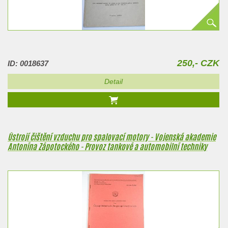
250,- CZK
ID: 0018637
Detail
Ústrojí čištění vzduchu pro spalovací motory - Vojenská akademie
Antonína Zápotockého - Provoz tankové a automobilní techniky