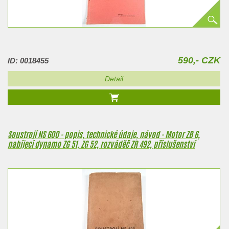
590,- CZK
ID: 0018455
Detail
Soustrojí NS 600 - popis, technické údaje, návod - Motor ZB 6,
nabíjecí dynamo ZG 51, ZG 52, rozváděč ZR 492, příslušenství