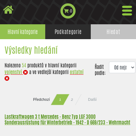
0
Hlavní kategorie
Podkategorie
Hledat
Výsledky hledání
Nalezeno
54
produktů v hlavní kategorii
Řadit
vojenství
a ve vedlejší kategorii
ostatní
podle:
Předchozí
Další
2
1
Lastkraftwagen 3 t Mercedes - Benz Typ LGF 3000
Sonderausrüstung für Winterbetrieb - 1942 - D 669/233 - Wehrmacht