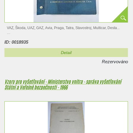
VAZ, Škoda, UAZ, GAZ, Avia, Praga, Tatra, Stavostroj, Multicar, Desta...
V případě zájmu o tuto položku mě,…
ID: 0018935
Detail
Rezervováno
Vzory pro vyšetřování - Ministerstvo vnitra - správa vyšetřování
Státní a Veřejné bezpečnosti - 1966