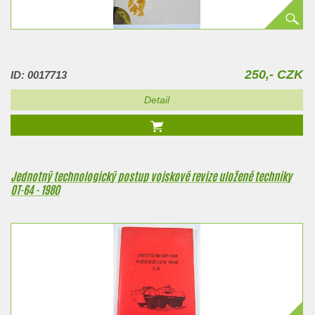
250,- CZK
ID: 0017713
Detail
Jednotný technologický postup vojskové revize uložené techniky
OT-64 - 1980