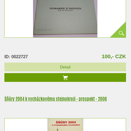
100,- CZK
ID: 0022727
Detail
Šňůry 2004 k vycházkovému stejnokroji - prospekt - 2006