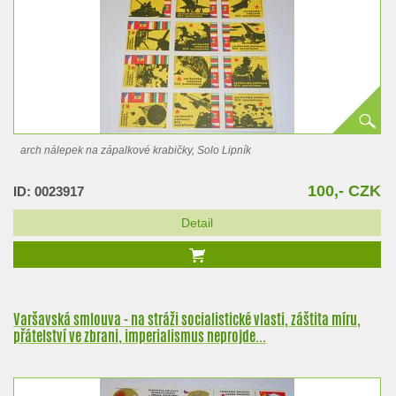
arch nálepek na zápalkové krabičky, Solo Lipník
100,- CZK
ID: 0023917
Detail
Varšavská smlouva - na stráži socialistické vlasti, záštita míru,
přátelství ve zbrani, imperialismus neprojde...