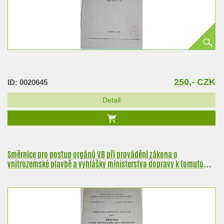
250,- CZK
ID: 0020645
Detail
Směrnice pro postup orgánů VB při provádění zákona o
vnitrozemské plavbě a vyhlášky ministerstva dopravy k tomuto
zákonu - Ministerstvo vnitra - 1966