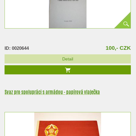
100,- CZK
ID: 0020644
Detail
Svaz pro spolupráci s armádou - papírová vlaječka