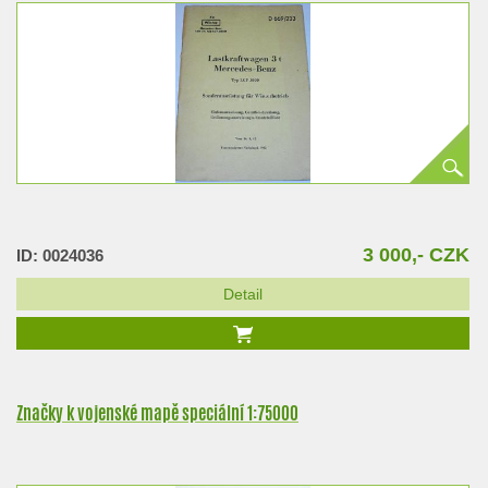
3 000,- CZK
ID: 0024036
Detail
Značky k vojenské mapě speciální 1:75000