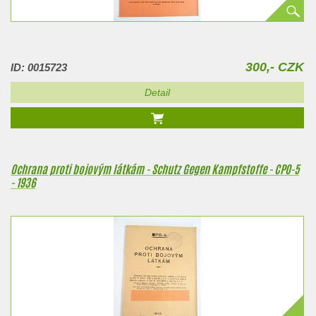
300,- CZK
ID: 0015723
Detail
Ochrana proti bojovým látkám - Schutz Gegen Kampfstoffe - CPO-5
- 1936