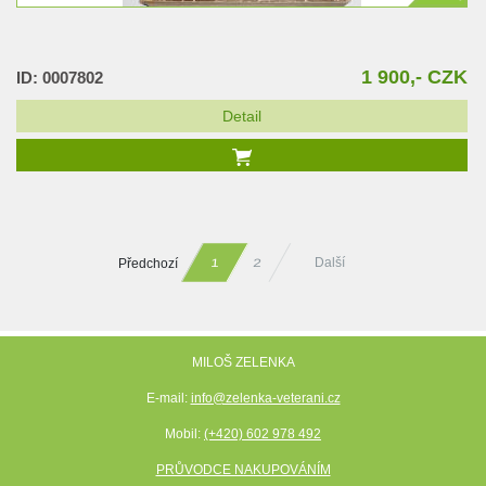
1 900,- CZK
ID: 0007802
Detail
Předchozí
Další
2
1
MILOŠ ZELENKA
E-mail:
info@zelenka-veterani.cz
Mobil:
(+420) 602 978 492
PRŮVODCE NAKUPOVÁNÍM