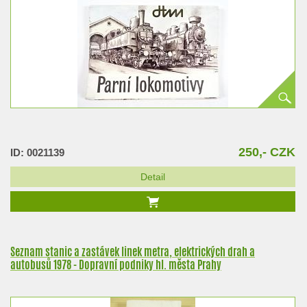
250,- CZK
ID: 0021139
Detail
Seznam stanic a zastávek linek metra, elektrických drah a
autobusů 1978 - Dopravní podniky hl. města Prahy