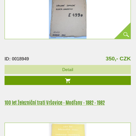
350,- CZK
ID: 0018949
Detail
100 let železniční trati Vršovice - Modřany - 1882 - 1982