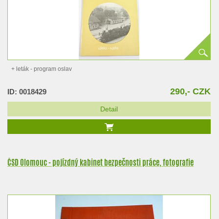
+ leták - program oslav
290,- CZK
ID: 0018429
Detail
ČSD Olomouc - pojízdný kabinet bezpečnosti práce, fotografie