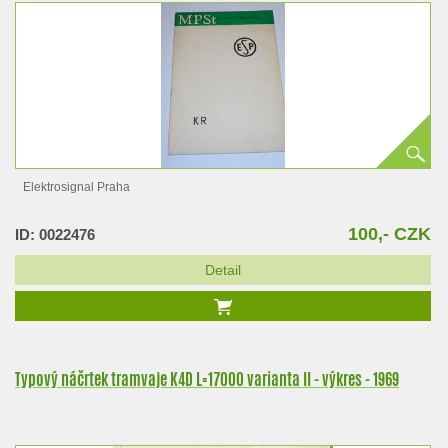
Elektrosignal Praha
100,- CZK
ID: 0022476
Detail
Typový náčrtek tramvaje K4D L=17000 varianta II - výkres - 1969