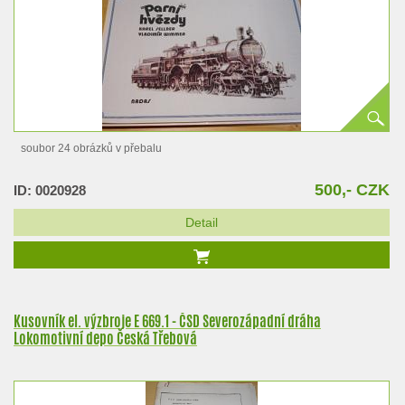
soubor 24 obrázků v přebalu
500,- CZK
ID: 0020928
Detail
Kusovník el. výzbroje E 669.1 - ČSD Severozápadní dráha
Lokomotivní depo Česká Třebová