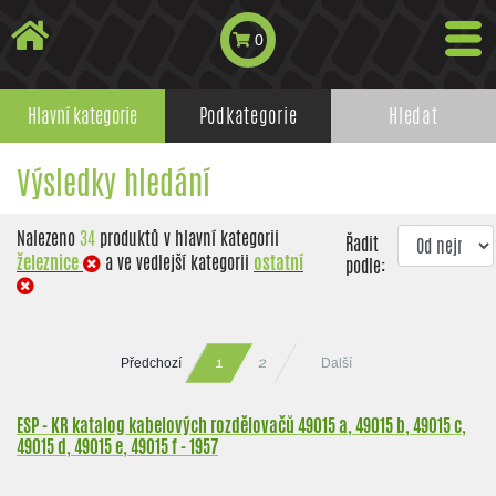
0
Hlavní kategorie
Podkategorie
Hledat
Výsledky hledání
Nalezeno
34
produktů v hlavní kategorii
Řadit
železnice
a ve vedlejší kategorii
ostatní
podle:
Předchozí
Další
2
1
ESP - KR katalog kabelových rozdělovačů 49015 a, 49015 b, 49015 c,
49015 d, 49015 e, 49015 f - 1957