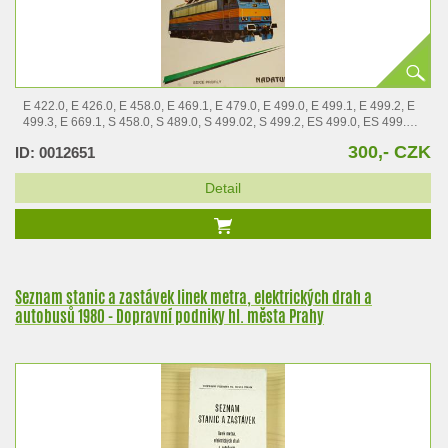
E 422.0, E 426.0, E 458.0, E 469.1, E 479.0, E 499.0, E 499.1, E 499.2, E
499.3, E 669.1, S 458.0, S 489.0, S 499.02, S 499.2, ES 499.0, ES 499.1 -
…
300,- CZK
ID: 0012651
Detail
Seznam stanic a zastávek linek metra, elektrických drah a
autobusů 1980 - Dopravní podniky hl. města Prahy