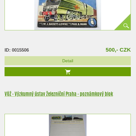
500,- CZK
ID: 0015506
Detail
VÚŽ - Výzkumný ústav železniční Praha - poznámkový blok