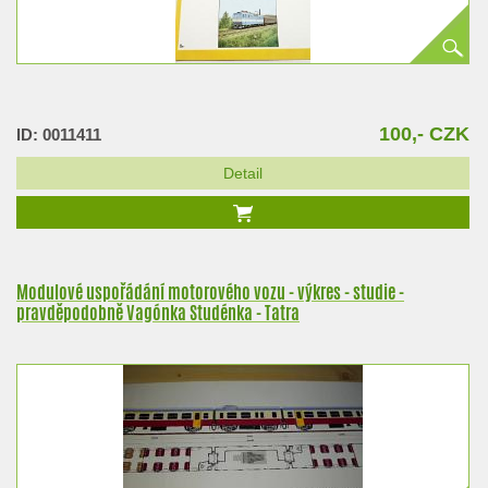
100,- CZK
ID: 0011411
Detail
Modulové uspořádání motorového vozu - výkres - studie -
pravděpodobně Vagónka Studénka - Tatra